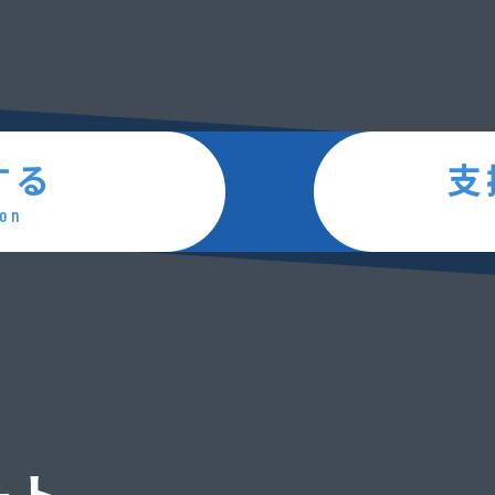
する
支
on