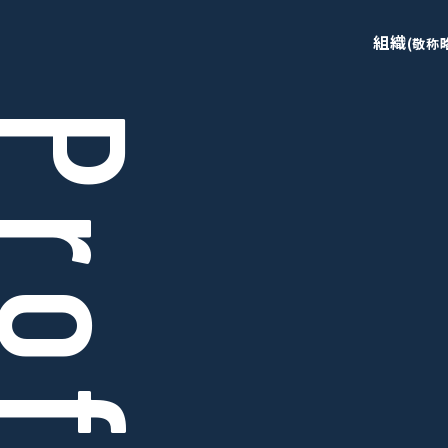
組織
(敬称
rofile