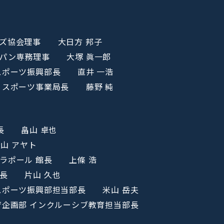
ズ協会
理事 大日方 邦子
パン
専務理事 大塚 眞一郎
スポーツ振興部長 直井 一浩
会
スポーツ事業局長 藤野 純
動部長
畠山 卓也
山 アヤト
浜ラポール
館長 上條 浩
健部長
片山 久也
スポーツ振興部担当部長 米山 岳夫
育企画部 インクルーシブ教育担当部長