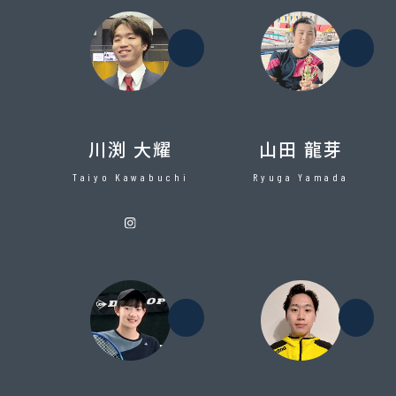
水泳
水
川渕 大耀
山田 龍芽
Taiyo Kawabuchi
Ryuga Yamada
テニス
水