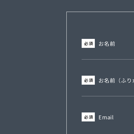
お名前
必須
お名前（ふり
必須
Email
必須