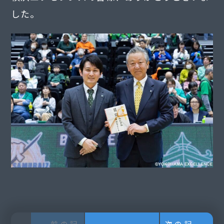
した。
前の記
次の記